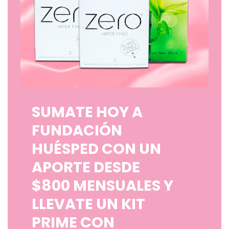
SUMATE HOY A
FUNDACIÓN
HUÉSPED CON UN
APORTE DESDE
$800 MENSUALES Y
LLEVATE UN KIT
PRIME CON