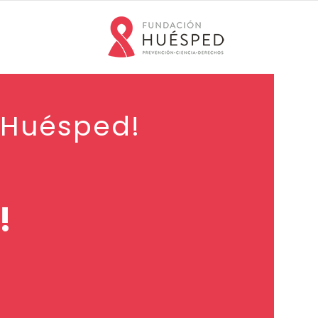
 Huésped!
!