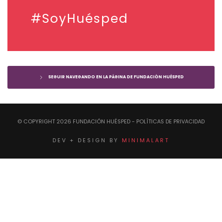
#SoyHuésped
SEGUIR NAVEGANDO EN LA PÁGINA DE FUNDACIÓN HUÉSPED
© COPYRIGHT
2026
FUNDACIÓN HUÉSPED
- POLÍTICAS DE PRIVACIDAD
DEV + DESIGN BY
MINIMALART