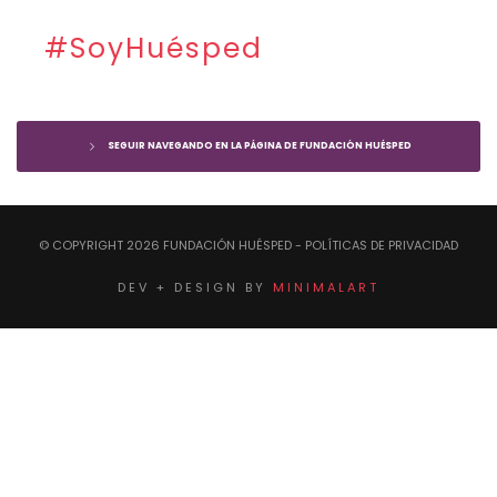
#SoyHuésped
SEGUIR NAVEGANDO EN LA PÁGINA DE FUNDACIÓN HUÉSPED
© COPYRIGHT
2026
FUNDACIÓN HUÉSPED
- POLÍTICAS DE PRIVACIDAD
DEV + DESIGN BY
MINIMALART