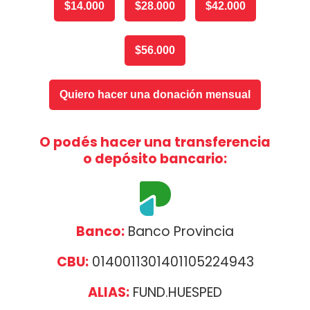
$14.000
$28.000
$42.000
$56.000
Quiero hacer una donación mensual
O podés hacer una transferencia
o depósito bancario:
Banco:
Banco Provincia
CBU:
0140011301401105224943
ALIAS:
FUND.HUESPED