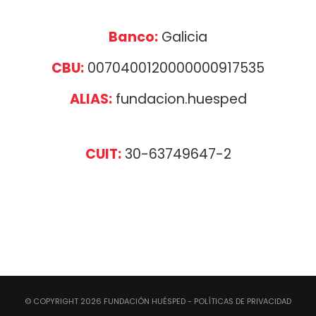
Banco:
Galicia
CBU:
0070400120000000917535
ALIAS:
fundacion.huesped
CUIT:
30-63749647-2
© COPYRIGHT
2026
FUNDACIÓN HUÉSPED
- POLÍTICAS DE PRIVACIDAD