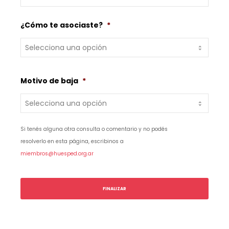
DD
barra
¿Cómo te asociaste?
*
MM
barra
AAAA
Motivo de baja
*
Si tenés alguna otra consulta o comentario y no podés
resolverlo en esta página, escribinos a
miembros@huesped.org.ar