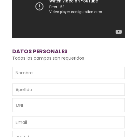
DATOS PERSONALES
Todos los campos son requeridos
Nombre
Nomb
y
Apellido
*
Apelli
DNI
*
Email
*
Cód.