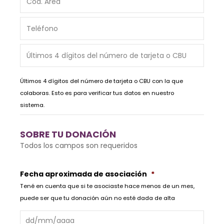
Área
*
Teléfono
*
Últimos
4
dígitos
del
Últimos 4 dígitos del número de tarjeta o CBU con la que
número
de
colaboras. Esto es para verificar tus datos en nuestro
tarjeta
sistema.
o
CBU
*
SOBRE TU DONACIÓN
Todos los campos son requeridos
Fecha aproximada de asociación
*
Tené en cuenta que si te asociaste hace menos de un mes,
puede ser que tu donación aún no esté dada de alta